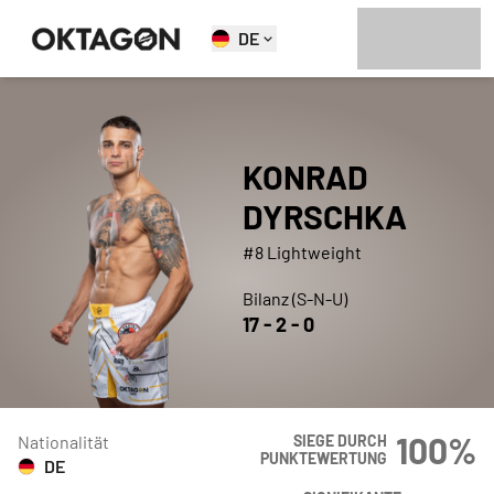
DE
KONRAD
DYRSCHKA
#8 Lightweight
Bilanz (S-N-U)
17
-
2
-
0
100
%
Nationalität
SIEGE DURCH
PUNKTEWERTUNG
DE