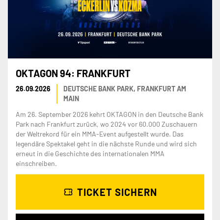
OKTAGON 94: FRANKFURT
26.09.2026
DEUTSCHE BANK PARK, FRANKFURT AM
MAIN
Am 26. September 2026 kehrt OKTAGON in den Deutsche Bank
Park nach Frankfurt zurück, wo 2024 vor 60.000 Zuschauern
der Weltrekord für ein MMA-Event aufgestellt wurde. Das
legendäre Spektakel geht in die nächste Runde und wird sich
erneut in die Geschichte des internationalen MMA
einschreiben.
TICKET SICHERN