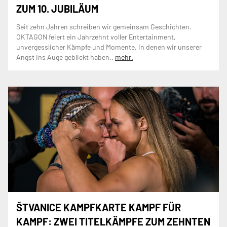
ZUM 10. JUBILÄUM
Seit zehn Jahren schreiben wir gemeinsam Geschichten.
OKTAGON feiert ein Jahrzehnt voller Entertainment,
unvergesslicher Kämpfe und Momente, in denen wir unserer
Angst ins Auge geblickt haben..
mehr.
ŠTVANICE KAMPFKARTE KAMPF FÜR
KAMPF: ZWEI TITELKÄMPFE ZUM ZEHNTEN