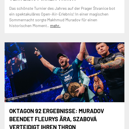
Das schönste Turnier des Jahres auf der Prager Štvanice bot
ein spektakuläres Open-Air-Erlebnis! In einer magischen
Sommernacht sorgte Makhmud Muradov für einen
historischen Moment..
mehr.
OKTAGON 92 ERGEBNISSE: MURADOV
BEENDET FLEURYS ÄRA, SZABOVÁ
VERTEIDIGT IHREN THRON