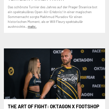
Das schönste Turnier des Jahres auf der Prager Štvanice bot
ein spektakuläres Open-Air-Erlebnis! In einer magischen
Sommernacht sorgte Makhmud Muradov für einen
historischen Moment, als er Will Fleury spektakulär
ausknockte..
mehr.
THE ART OF FIGHT: OKTAGON X FOOTSHOP