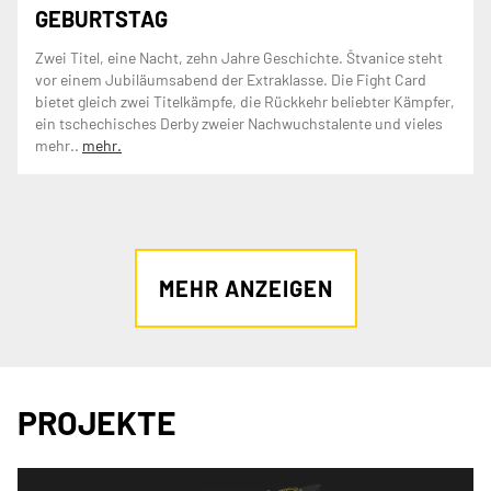
GEBURTSTAG
Zwei Titel, eine Nacht, zehn Jahre Geschichte. Štvanice steht
vor einem Jubiläumsabend der Extraklasse. Die Fight Card
bietet gleich zwei Titelkämpfe, die Rückkehr beliebter Kämpfer,
ein tschechisches Derby zweier Nachwuchstalente und vieles
mehr..
mehr.
MEHR ANZEIGEN
PROJEKTE