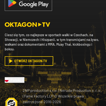
Ciesz się tym, co najlepsze w sportach walki w Czechach, na
Słowacji, w Niemczech i Hiszpanii, w tym transmisjami na żywo,
walkami oraz dokumentami z MMA, Muay Thai, kickboxingu i
boksu.
OTWÓRZ OKTAGON.TV
Polski
2NP production s.r.o.
|
Neruda Production s. r. o.
| Fame Factory LLP © Wszelkie prawa
zastrzeżone
2016-
2026