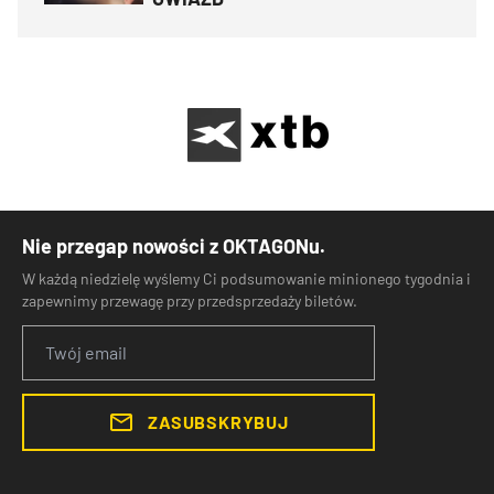
Nie przegap nowości z OKTAGONu.
W każdą niedzielę wyślemy Ci podsumowanie minionego tygodnia i
zapewnimy przewagę przy przedsprzedaży biletów.
ZASUBSKRYBUJ