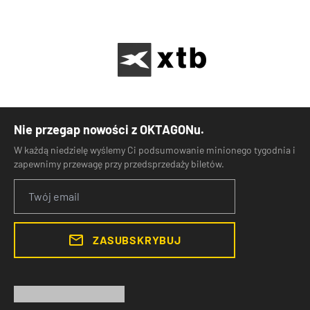
Nie przegap nowości z OKTAGONu.
W każdą niedzielę wyślemy Ci podsumowanie minionego tygodnia i
zapewnimy przewagę przy przedsprzedaży biletów.
ZASUBSKRYBUJ