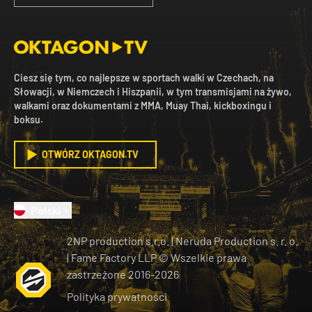
Ciesz się tym, co najlepsze w sportach walki w Czechach, na
Słowacji, w Niemczech i Hiszpanii, w tym transmisjami na żywo,
walkami oraz dokumentami z MMA, Muay Thai, kickboxingu i
boksu.
OTWÓRZ OKTAGON.TV
Polski
2NP production s.r.o.
|
Neruda Production s. r. o.
| Fame Factory LLP © Wszelkie prawa
zastrzeżone
2016-
2026
Polityka prywatności