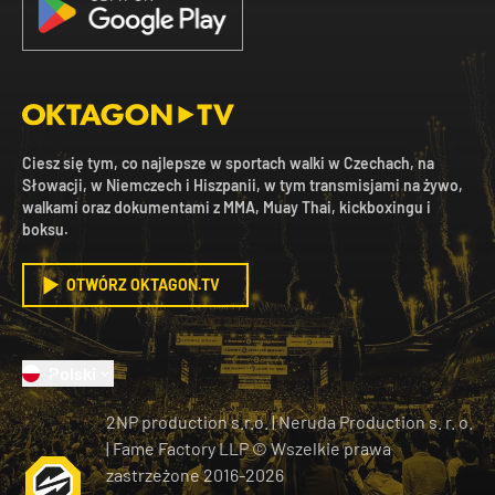
Ciesz się tym, co najlepsze w sportach walki w Czechach, na
Słowacji, w Niemczech i Hiszpanii, w tym transmisjami na żywo,
walkami oraz dokumentami z MMA, Muay Thai, kickboxingu i
boksu.
OTWÓRZ OKTAGON.TV
Polski
2NP production s.r.o.
|
Neruda Production s. r. o.
| Fame Factory LLP © Wszelkie prawa
zastrzeżone
2016-
2026