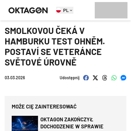
PL
SMOLKOVOU ČEKÁ V
HAMBURKU TEST OHNĚM.
POSTAVÍ SE VETERÁNCE
SVĚTOVÉ ÚROVNĚ
03.03.2026
Udostępnij
MOŻE CIĘ ZAINTERESOWAĆ
OKTAGON ZAKOŃCZYŁ
DOCHODZENIE W SPRAWIE