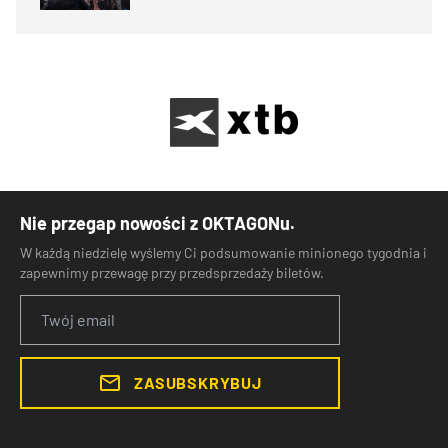
Nie przegap nowości z OKTAGONu.
W każdą niedzielę wyślemy Ci podsumowanie minionego tygodnia i
zapewnimy przewagę przy przedsprzedaży biletów.
ZASUBSKRYBUJ