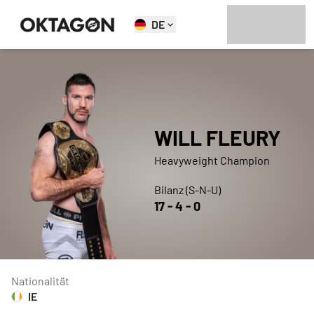
DE
WILL
FLEURY
Heavyweight Champion
Bilanz (S-N-U)
17
-
4
-
0
Nationalität
IE