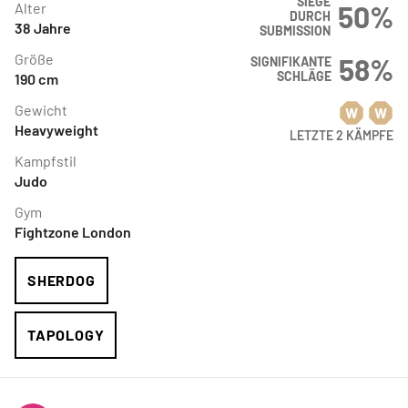
SIEGE
Alter
50
%
DURCH
38
Jahre
SUBMISSION
Größe
58
%
SIGNIFIKANTE
SCHLÄGE
190
cm
Gewicht
W
W
Heavyweight
LETZTE 2 KÄMPFE
Kampfstil
Judo
Gym
Fightzone London
SHERDOG
TAPOLOGY