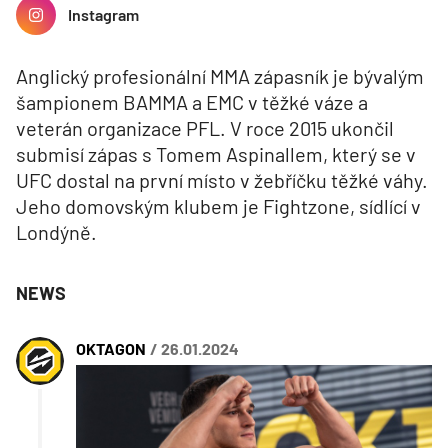
Instagram
Anglický profesionální MMA zápasník je bývalým
šampionem BAMMA a EMC v těžké váze a
veterán organizace PFL. V roce 2015 ukončil
submisí zápas s Tomem Aspinallem, který se v
UFC dostal na první místo v žebříčku těžké váhy.
Jeho domovským klubem je Fightzone, sídlící v
Londýně.
NEWS
OKTAGON
/ 26.01.2024