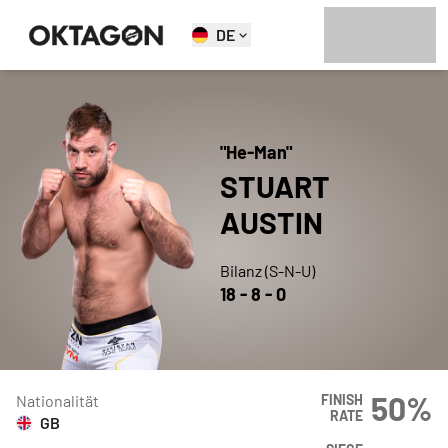
DE
"
He-Man
"
STUART
AUSTIN
Bilanz (S-N-U)
18
-
8
-
0
50
%
Nationalität
FINISH
RATE
GB