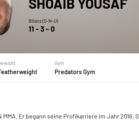
SHOAIB
YOUSAF
Bilanz (S-N-U)
11
-
3
-
0
Gewicht
Gym
Featherweight
Predators Gym
MMA. Er begann seine Profikarriere im Jahr 2016. Se