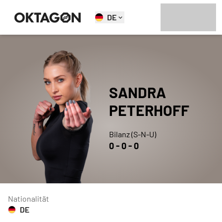
DE
SANDRA
PETERHOFF
Bilanz (S-N-U)
0
-
0
-
0
Nationalität
DE