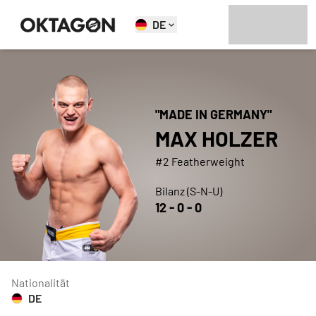
DE
"
MADE IN GERMANY
"
MAX
HOLZER
#2 Featherweight
Bilanz (S-N-U)
12
-
0
-
0
Nationalität
DE