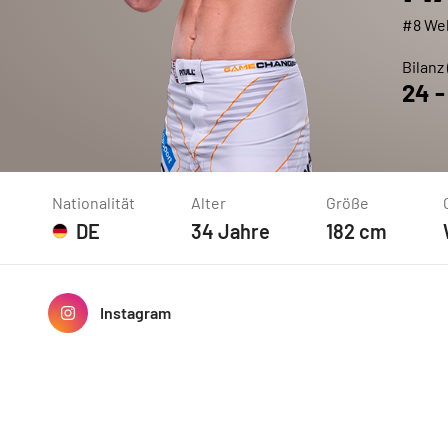
#8 We
Bilanz
24
Nationalität
Alter
Größe
DE
34
Jahre
182
cm
Instagram