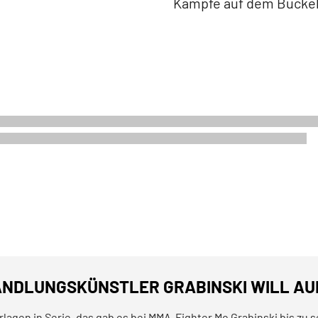
Kämpfe auf dem Buckel
NDLUNGSKÜNSTLER GRABINSKI WILL AUF 
rlagen in Serie, das gab es bei MMA-Fighter Mo Grabinski bis zu 