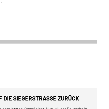
.
DIE SIEGERSTRASSE ZURÜCK
seinem letzten Kampf nicht. Nun will der Deutsche in