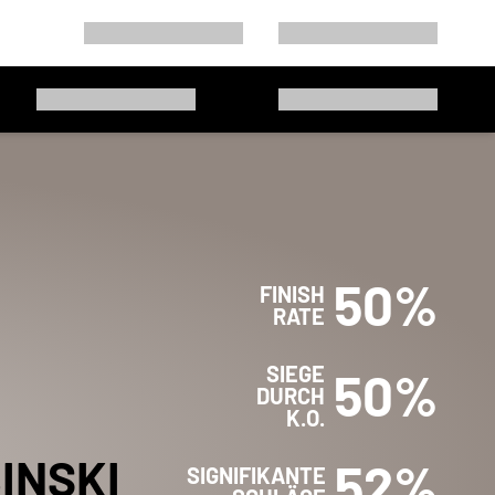
50
%
FINISH
RATE
SIEGE
50
%
DURCH
K.O.
INSKI
52
%
SIGNIFIKANTE