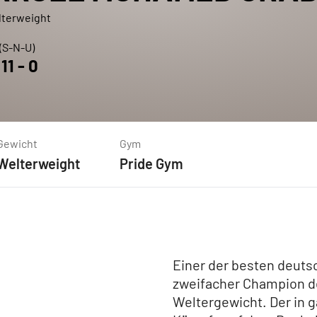
lterweight
 (S-N-U)
-
11
-
0
Gewicht
Gym
Welterweight
Pride Gym
Einer der besten deuts
zweifacher Champion de
Weltergewicht. Der in 