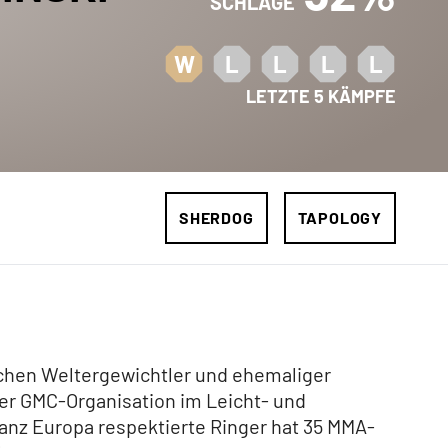
SCHLÄGE
W
L
L
L
L
LETZTE 5 KÄMPFE
SHERDOG
TAPOLOGY
chen Weltergewichtler und ehemaliger
r GMC-Organisation im Leicht- und
ganz Europa respektierte Ringer hat 35 MMA-