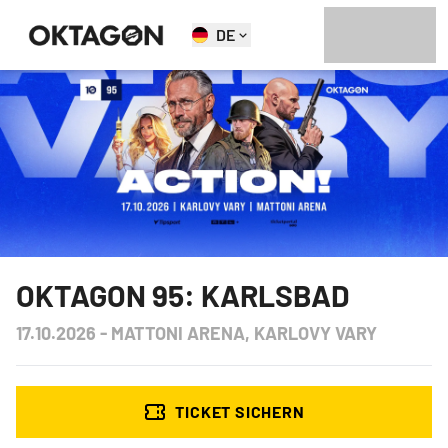
DE
OKTAGON 95: KARLSBAD
17.10.2026
-
MATTONI ARENA, KARLOVY VARY
TICKET SICHERN