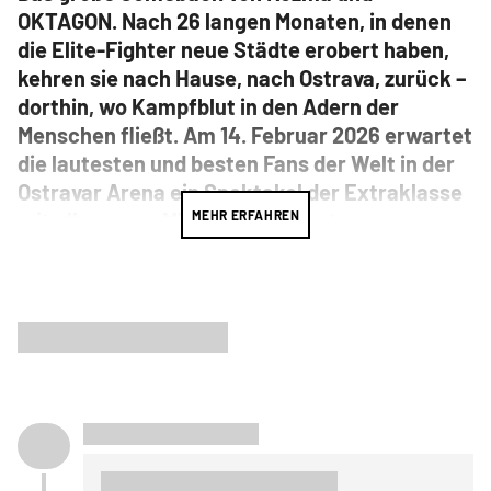
OKTAGON. Nach 26 langen Monaten, in denen
die Elite-Fighter neue Städte erobert haben,
kehren sie nach Hause, nach Ostrava, zurück –
dorthin, wo Kampfblut in den Adern der
Menschen fließt. Am 14. Februar 2026 erwartet
die lautesten und besten Fans der Welt in der
Ostravar Arena ein Spektakel der Extraklasse
mit allem, was MMA zu bieten hat.
MEHR ERFAHREN
Eine Stadt, in der legendäre Turniere
stattfanden und die von einer einzigartigen,
ohrenbetäubenden Atmosphäre geprägt ist.
Das ist Ostrava! Das Comeback nach so langer
Zeit verspricht eine Show, die ganz Tschechien
erschüttern wird.
Im Mittelpunkt steht der Schlagabtausch um die
Weltergewichts-Krone zwischen zwei