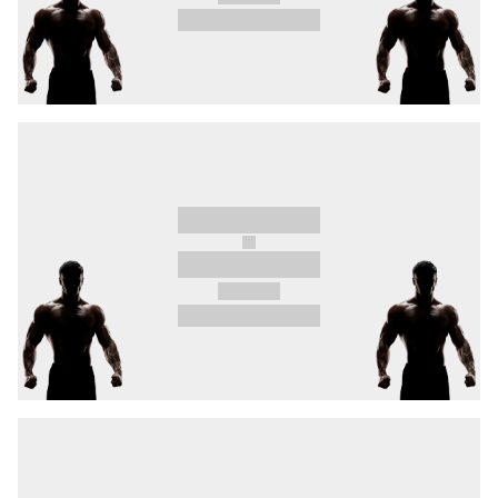
Ein unglaublich spannendes Turnier! Komm am
14. Februar 2026 in die Ostravar Arena –
Gänsehaut ist garantiert. Tickets ab sofort
erhältlich.