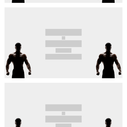
acht seiner letzten neun Kämpfe für sich
entscheiden konnte.
Auch das Ostrauer Kämpferherz
Jan Široký
kehrt nach zwei Jahren in den OKTAGON-Käfig
zurück. Er trifft auf den erfahrenen Veteranen
Fodor
, der für seine höllenharten Granaten
bekannt ist.
Der hocherfahrene
Kuzník
, geprägt von
zahlreichen harten Duellen, misst sich mit dem
technisch präzisen Bodenspezialisten
Nafuka
.
Wer will den Sieg am meisten?
Außerdem sind der Landesmeister
Klimša
und
der formstarke Allround-Kämpfer
Petr
Bartoněk
aus Olmütz im Einsatz. Bartoněk hat
sich seinen OKTAGON-Vertrag bei PML
erkämpft.