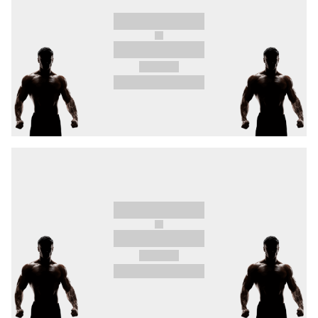
tschechischen Organisation und präsentiert
sich nach fünf Jahren erstmals wieder bei
OKTAGON.
Das größte tschechische Mega-Talent richtet
seinen gesamten Fokus auf diesen Abend. Der
22-jährige
Batfalský
will in Ostrava unbedingt
den Sieg. Ihm gegenüber steht
Black-Dell
,
mehrfacher Champion zweier deutscher
Organisationen.
Zudem kommt es zum Aufeinandertreffen
zweier Top-Nachwuchshoffnungen ihrer
Länder. Der unaufhaltsame
"Ostrava Express"
Mudroch
hat alle seine acht Siege in der ersten
Runde erzielt und befindet sich auf einer Serie
von sechs Erfolgen. Mit seinem aggressiven Stil
will er den Serben
Fedor Duric
stoppen, der