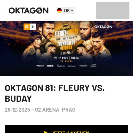
DE
OKTAGON 81: FLEURY VS.
BUDAY
28.12.2025
-
O2 ARENA, PRAG
JETZT ANSEHEN