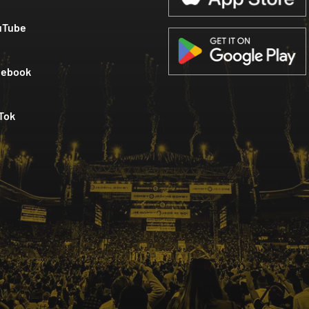
uTube
cebook
Tok