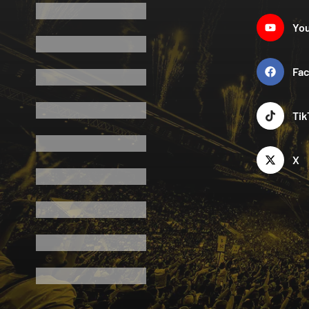
Yo
Fa
Tik
X