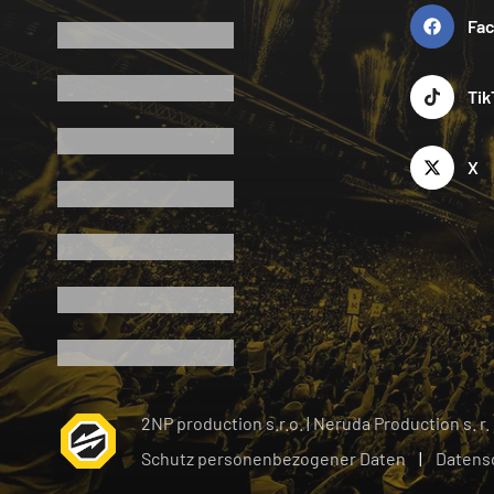
Fa
Tik
X
2NP production s.r.o.
|
Neruda Production s. r.
Schutz personenbezogener Daten
|
Datens