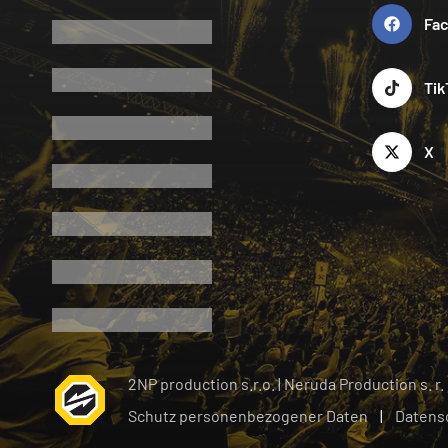
Fa
Tik
X
2NP production s.r.o.
|
Neruda Production s. r.
Schutz personenbezogener Daten
|
Datens