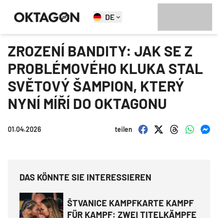
DE
ZROZENÍ BANDITY: JAK SE Z
PROBLÉMOVÉHO KLUKA STAL
SVĚTOVÝ ŠAMPION, KTERÝ
NYNÍ MÍŘÍ DO OKTAGONU
01.04.2026
teilen
DAS KÖNNTE SIE INTERESSIEREN
ŠTVANICE KAMPFKARTE KAMPF
FÜR KAMPF: ZWEI TITELKÄMPFE