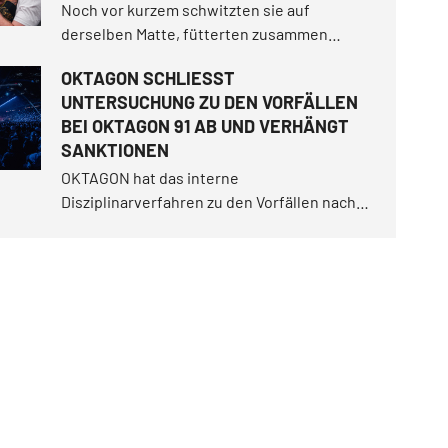
Noch vor kurzem schwitzten sie auf
derselben Matte, fütterten zusammen
Löwen im "Vémoland" und trennten sich als
OKTAGON SCHLIESST
Freunde. Jetzt treffen sie im Käfig
UNTERSUCHUNG ZU DEN VORFÄLLEN
aufeinander. Karlos „Terminator“ Vémola riss
BEI OKTAGON 91 AB UND VERHÄNGT
sich im vergangenen Juni die Jahrhundert-
SANKTIONEN
Trilogie unter den Nagel.
OKTAGON hat das interne
Disziplinarverfahren zu den Vorfällen nach
dem Hauptkampf von OKTAGON 91 in der
Kölner LANXESS arena abgeschlossen. Auf
Grundlage der Untersuchung wurden gegen
vier Personen Sanktionen verhängt.