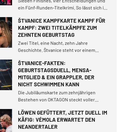
Sieben Finishes, vier Entscheidungen und
ein Fünf-Runden-Titelkrimi. So lässt sich in
einem Satz zusammenfassen, was die
ŠTVANICE KAMPFKARTE KAMPF FÜR
ausverkaufte Lanxess Arena in Köln am 11.
KAMPF: ZWEI TITELKÄMPFE ZUM
Juli servierte.
ZEHNTEN GEBURTSTAG
Zwei Titel, eine Nacht, zehn Jahre
Geschichte. Štvanice steht vor einem
Jubiläumsabend der Extraklasse. Die Fight
ŠTVANICE-FAKTEN:
Card bietet gleich zwei Titelkämpfe, die
GEBURTSTAGSDUELL, MENSA-
Rückkehr beliebter Kämpfer, ein
MITGLIED & EIN GRAPPLER, DER
tschechisches Derby zweier
NICHT SCHWIMMEN KANN
Nachwuchstalente und vieles mehr.
Die Jubiläumskarte zum zehnjährigen
Bestehen von OKTAGON steckt voller
spannender Geschichten.
LÖWEN GEFÜTTERT, JETZT DUELL IM
KÄFIG: VÉMOLA ERWARTET DEN
NEANDERTALER