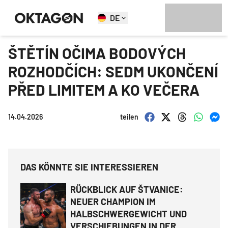
DE
ŠTĚTÍN OČIMA BODOVÝCH
ROZHODČÍCH: SEDM UKONČENÍ
PŘED LIMITEM A KO VEČERA
14.04.2026
teilen
DAS KÖNNTE SIE INTERESSIEREN
RÜCKBLICK AUF ŠTVANICE:
NEUER CHAMPION IM
HALBSCHWERGEWICHT UND
VERSCHIEBUNGEN IN DER