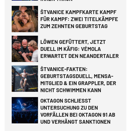
ŠTVANICE KAMPFKARTE KAMPF
FÜR KAMPF: ZWEI TITELKÄMPFE
ZUM ZEHNTEN GEBURTSTAG
LÖWEN GEFÜTTERT, JETZT
DUELL IM KÄFIG: VÉMOLA
ERWARTET DEN NEANDERTALER
ŠTVANICE-FAKTEN:
GEBURTSTAGSDUELL, MENSA-
MITGLIED & EIN GRAPPLER, DER
NICHT SCHWIMMEN KANN
OKTAGON SCHLIESST
UNTERSUCHUNG ZU DEN
VORFÄLLEN BEI OKTAGON 91 AB
UND VERHÄNGT SANKTIONEN