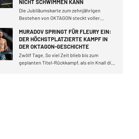
NICHT SCHWIMMEN KANN
Nachwuchstalente und vieles mehr.
Die Jubiläumskarte zum zehnjährigen
Bestehen von OKTAGON steckt voller
spannender Geschichten.
MURADOV SPRINGT FÜR FLEURY EIN:
DER HÖCHSTPLATZIERTE KAMPF IN
DER OKTAGON-GESCHICHTE
Zwölf Tage. So viel Zeit blieb bis zum
geplanten Titel-Rückkampf, als ein Knall die
Pläne für OKTAGON 92 komplett über den
Haufen warf.