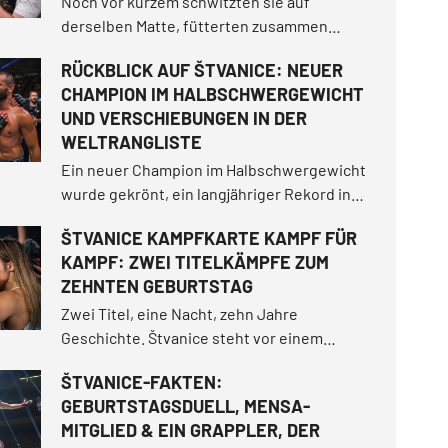
Noch vor kurzem schwitzten sie auf
derselben Matte, fütterten zusammen
Löwen im "Vémoland" und trennten sich als
RÜCKBLICK AUF ŠTVANICE: NEUER
Freunde. Jetzt treffen sie im Käfig
CHAMPION IM HALBSCHWERGEWICHT
aufeinander. Karlos „Terminator“ Vémola riss
UND VERSCHIEBUNGEN IN DER
sich im vergangenen Juni die Jahrhundert-
WELTRANGLISTE
Trilogie unter den Nagel.
Ein neuer Champion im Halbschwergewicht
wurde gekrönt, ein langjähriger Rekord in
der Bodenkontrolle fiel und die
ŠTVANICE KAMPFKARTE KAMPF FÜR
Championesse im Bantamgewicht bestand
KAMPF: ZWEI TITELKÄMPFE ZUM
den härtesten Test ihrer Karriere.
ZEHNTEN GEBURTSTAG
Zwei Titel, eine Nacht, zehn Jahre
Geschichte. Štvanice steht vor einem
Jubiläumsabend der Extraklasse. Die Fight
ŠTVANICE-FAKTEN:
Card bietet gleich zwei Titelkämpfe, die
GEBURTSTAGSDUELL, MENSA-
Rückkehr beliebter Kämpfer, ein
MITGLIED & EIN GRAPPLER, DER
tschechisches Derby zweier