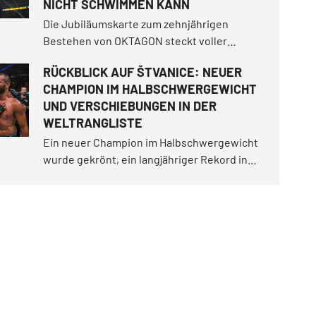
NICHT SCHWIMMEN KANN
Die Jubiläumskarte zum zehnjährigen
Bestehen von OKTAGON steckt voller
spannender Geschichten.
RÜCKBLICK AUF ŠTVANICE: NEUER
CHAMPION IM HALBSCHWERGEWICHT
UND VERSCHIEBUNGEN IN DER
WELTRANGLISTE
Ein neuer Champion im Halbschwergewicht
wurde gekrönt, ein langjähriger Rekord in
der Bodenkontrolle fiel und die
Championesse im Bantamgewicht bestand
den härtesten Test ihrer Karriere.