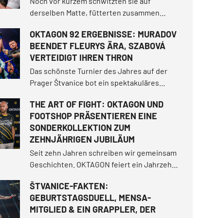
Noch vor kurzem schwitzten sie auf
derselben Matte, fütterten zusammen
Löwen im "Vémoland" und trennten sich als
OKTAGON 92 ERGEBNISSE: MURADOV
Freunde. Jetzt treffen sie im Käfig
BEENDET FLEURYS ÄRA, SZABOVÁ
aufeinander. Karlos „Terminator“ Vémola riss
VERTEIDIGT IHREN THRON
sich im vergangenen Juni die Jahrhundert-
Trilogie unter den Nagel.
Das schönste Turnier des Jahres auf der
Prager Štvanice bot ein spektakuläres
Open-Air-Erlebnis! In einer magischen
THE ART OF FIGHT: OKTAGON UND
Sommernacht sorgte Makhmud Muradov für
FOOTSHOP PRÄSENTIEREN EINE
einen historischen Moment, als er Will
SONDERKOLLEKTION ZUM
Fleury spektakulär ausknockte.
ZEHNJÄHRIGEN JUBILÄUM
Seit zehn Jahren schreiben wir gemeinsam
Geschichten. OKTAGON feiert ein Jahrzehnt
voller Entertainment, unvergesslicher
ŠTVANICE-FAKTEN:
Kämpfe und Momente, in denen wir unserer
GEBURTSTAGSDUELL, MENSA-
Angst ins Auge geblickt haben.
MITGLIED & EIN GRAPPLER, DER