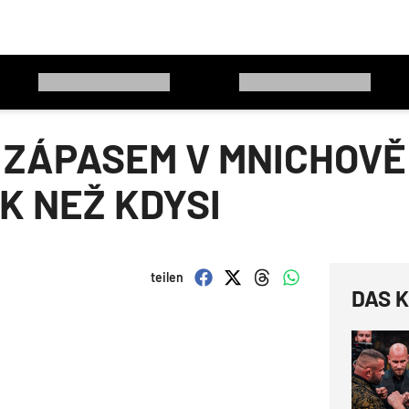
ZÁPASEM V MNICHOVĚ:
K NEŽ KDYSI
teilen
DAS K