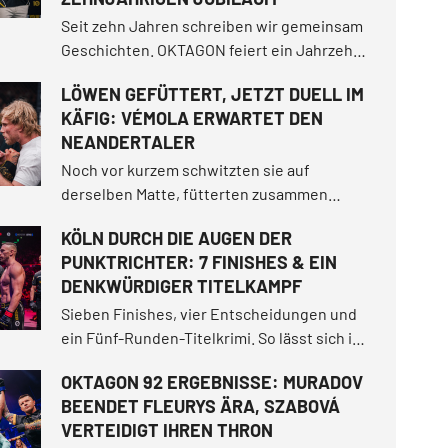
Seit zehn Jahren schreiben wir gemeinsam
Geschichten. OKTAGON feiert ein Jahrzehnt
voller Entertainment, unvergesslicher
LÖWEN GEFÜTTERT, JETZT DUELL IM
Kämpfe und Momente, in denen wir unserer
KÄFIG: VÉMOLA ERWARTET DEN
Angst ins Auge geblickt haben.
NEANDERTALER
Noch vor kurzem schwitzten sie auf
derselben Matte, fütterten zusammen
Löwen im "Vémoland" und trennten sich als
KÖLN DURCH DIE AUGEN DER
Freunde. Jetzt treffen sie im Käfig
PUNKTRICHTER: 7 FINISHES & EIN
aufeinander. Karlos „Terminator“ Vémola riss
DENKWÜRDIGER TITELKAMPF
sich im vergangenen Juni die Jahrhundert-
Trilogie unter den Nagel.
Sieben Finishes, vier Entscheidungen und
ein Fünf-Runden-Titelkrimi. So lässt sich in
einem Satz zusammenfassen, was die
OKTAGON 92 ERGEBNISSE: MURADOV
ausverkaufte Lanxess Arena in Köln am 11.
BEENDET FLEURYS ÄRA, SZABOVÁ
Juli servierte.
VERTEIDIGT IHREN THRON