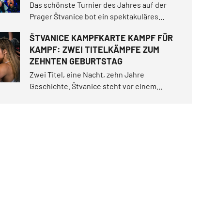
Das schönste Turnier des Jahres auf der
Prager Štvanice bot ein spektakuläres
Open-Air-Erlebnis! In einer magischen
ŠTVANICE KAMPFKARTE KAMPF FÜR
Sommernacht sorgte Makhmud Muradov für
KAMPF: ZWEI TITELKÄMPFE ZUM
einen historischen Moment, als er Will
ZEHNTEN GEBURTSTAG
Fleury spektakulär ausknockte.
Zwei Titel, eine Nacht, zehn Jahre
Geschichte. Štvanice steht vor einem
Jubiläumsabend der Extraklasse. Die Fight
Card bietet gleich zwei Titelkämpfe, die
Rückkehr beliebter Kämpfer, ein
tschechisches Derby zweier
Nachwuchstalente und vieles mehr.