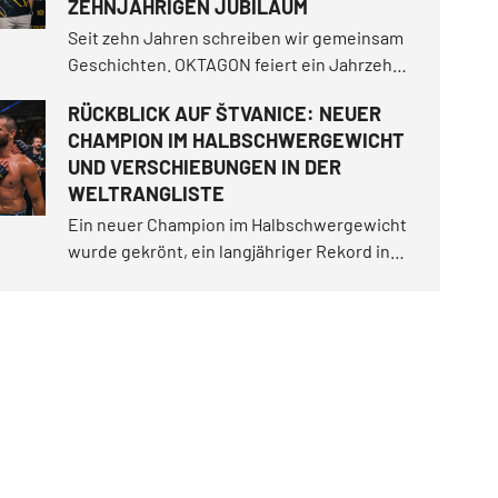
ZEHNJÄHRIGEN JUBILÄUM
Seit zehn Jahren schreiben wir gemeinsam
Geschichten. OKTAGON feiert ein Jahrzehnt
voller Entertainment, unvergesslicher
RÜCKBLICK AUF ŠTVANICE: NEUER
Kämpfe und Momente, in denen wir unserer
CHAMPION IM HALBSCHWERGEWICHT
Angst ins Auge geblickt haben.
UND VERSCHIEBUNGEN IN DER
WELTRANGLISTE
Ein neuer Champion im Halbschwergewicht
wurde gekrönt, ein langjähriger Rekord in
der Bodenkontrolle fiel und die
Championesse im Bantamgewicht bestand
den härtesten Test ihrer Karriere.