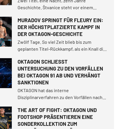
Zwei Titel, eine Nacht, zehn Jahre
Geschichte. Štvanice steht vor einem
Jubiläumsabend der Extraklasse. Die Fight
MURADOV SPRINGT FÜR FLEURY EIN:
Card bietet gleich zwei Titelkämpfe, die
DER HÖCHSTPLATZIERTE KAMPF IN
Rückkehr beliebter Kämpfer, ein
DER OKTAGON-GESCHICHTE
tschechisches Derby zweier
Nachwuchstalente und vieles mehr.
Zwölf Tage. So viel Zeit blieb bis zum
geplanten Titel-Rückkampf, als ein Knall die
Pläne für OKTAGON 92 komplett über den
OKTAGON SCHLIESST
Haufen warf.
UNTERSUCHUNG ZU DEN VORFÄLLEN
BEI OKTAGON 91 AB UND VERHÄNGT
SANKTIONEN
OKTAGON hat das interne
Disziplinarverfahren zu den Vorfällen nach
dem Hauptkampf von OKTAGON 91 in der
THE ART OF FIGHT: OKTAGON UND
Kölner LANXESS arena abgeschlossen. Auf
FOOTSHOP PRÄSENTIEREN EINE
Grundlage der Untersuchung wurden gegen
SONDERKOLLEKTION ZUM
vier Personen Sanktionen verhängt.