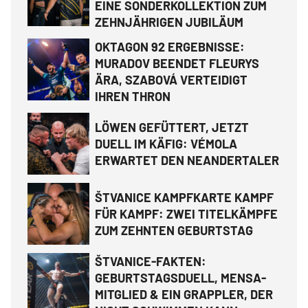
EINE SONDERKOLLEKTION ZUM
ZEHNJÄHRIGEN JUBILÄUM
OKTAGON 92 ERGEBNISSE:
MURADOV BEENDET FLEURYS
ÄRA, SZABOVÁ VERTEIDIGT
IHREN THRON
LÖWEN GEFÜTTERT, JETZT
DUELL IM KÄFIG: VÉMOLA
ERWARTET DEN NEANDERTALER
ŠTVANICE KAMPFKARTE KAMPF
FÜR KAMPF: ZWEI TITELKÄMPFE
ZUM ZEHNTEN GEBURTSTAG
ŠTVANICE-FAKTEN:
GEBURTSTAGSDUELL, MENSA-
MITGLIED & EIN GRAPPLER, DER