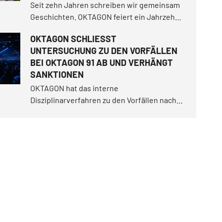
Seit zehn Jahren schreiben wir gemeinsam
Geschichten. OKTAGON feiert ein Jahrzehnt
voller Entertainment, unvergesslicher
OKTAGON SCHLIESST
Kämpfe und Momente, in denen wir unserer
UNTERSUCHUNG ZU DEN VORFÄLLEN
Angst ins Auge geblickt haben.
BEI OKTAGON 91 AB UND VERHÄNGT
SANKTIONEN
OKTAGON hat das interne
Disziplinarverfahren zu den Vorfällen nach
dem Hauptkampf von OKTAGON 91 in der
Kölner LANXESS arena abgeschlossen. Auf
Grundlage der Untersuchung wurden gegen
vier Personen Sanktionen verhängt.