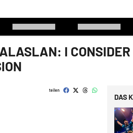
ALASLAN: I CONSIDER
SION
teilen
DAS K