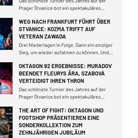
Das schönste Turnier des Jahres auf der
Prager Štvanice bot ein spektakuläres
Open-Air-Erlebnis! In einer magischen
WEG NACH FRANKFURT FÜHRT ÜBER
Sommernacht sorgte Makhmud Muradov für
STVANICE: KOZMA TRIFFT AUF
einen historischen Moment, als er Will
VETERAN ZAWADA
Fleury spektakulär ausknockte.
Drei Niederlagen in Folge. Dann ein einziger
Sieg, um wieder aufatmen zu können. Und
nun eine Insel mitten in der Moldau, wo sich
OKTAGON 92 ERGEBNISSE: MURADOV
entscheidet, ob es der Beginn eines
BEENDET FLEURYS ÄRA, SZABOVÁ
Comebacks oder nur ein letztes Aufbäumen
VERTEIDIGT IHREN THRON
war.
Das schönste Turnier des Jahres auf der
Prager Štvanice bot ein spektakuläres
Open-Air-Erlebnis! In einer magischen
THE ART OF FIGHT: OKTAGON UND
Sommernacht sorgte Makhmud Muradov für
FOOTSHOP PRÄSENTIEREN EINE
einen historischen Moment.
SONDERKOLLEKTION ZUM
ZEHNJÄHRIGEN JUBILÄUM