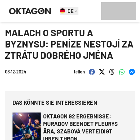
DE
MALACH O SPORTU A
BYZNYSU: PENÍZE NESTOJÍ ZA
ZTRÁTU DOBRÉHO JMÉNA
03.12.2024
teilen
DAS KÖNNTE SIE INTERESSIEREN
OKTAGON 92 ERGEBNISSE:
MURADOV BEENDET FLEURYS
ÄRA, SZABOVÁ VERTEIDIGT
IHREN THRON