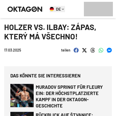
DE
HOLZER VS. ILBAY: ZÁPAS,
KTERÝ MÁ VŠECHNO!
17.03.2025
teilen
DAS KÖNNTE SIE INTERESSIEREN
MURADOV SPRINGT FÜR FLEURY
EIN: DER HÖCHSTPLATZIERTE
KAMPF IN DER OKTAGON-
GESCHICHTE
RÜCKBLICK AUF ŠTVANICE: