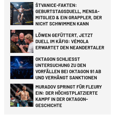
ŠTVANICE-FAKTEN:
GEBURTSTAGSDUELL, MENSA-
MITGLIED & EIN GRAPPLER, DER
NICHT SCHWIMMEN KANN
LÖWEN GEFÜTTERT, JETZT
DUELL IM KÄFIG: VÉMOLA
ERWARTET DEN NEANDERTALER
OKTAGON SCHLIESST
UNTERSUCHUNG ZU DEN
VORFÄLLEN BEI OKTAGON 91 AB
UND VERHÄNGT SANKTIONEN
MURADOV SPRINGT FÜR FLEURY
EIN: DER HÖCHSTPLATZIERTE
KAMPF IN DER OKTAGON-
GESCHICHTE