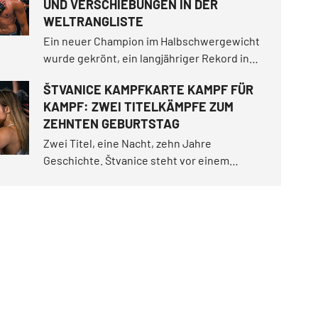
UND VERSCHIEBUNGEN IN DER
WELTRANGLISTE
Ein neuer Champion im Halbschwergewicht
wurde gekrönt, ein langjähriger Rekord in
der Bodenkontrolle fiel und die
ŠTVANICE KAMPFKARTE KAMPF FÜR
Championesse im Bantamgewicht bestand
KAMPF: ZWEI TITELKÄMPFE ZUM
den härtesten Test ihrer Karriere.
ZEHNTEN GEBURTSTAG
Zwei Titel, eine Nacht, zehn Jahre
Geschichte. Štvanice steht vor einem
Jubiläumsabend der Extraklasse. Die Fight
Card bietet gleich zwei Titelkämpfe, die
Rückkehr beliebter Kämpfer, ein
tschechisches Derby zweier
Nachwuchstalente und vieles mehr.