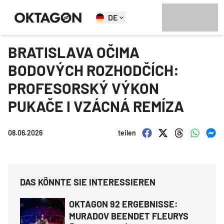
DE
BRATISLAVA OČIMA
BODOVÝCH ROZHODČÍCH:
PROFESORSKÝ VÝKON
PUKAČE I VZÁCNÁ REMÍZA
08.06.2026
teilen
DAS KÖNNTE SIE INTERESSIEREN
OKTAGON 92 ERGEBNISSE:
MURADOV BEENDET FLEURYS