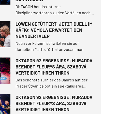
OKTAGON hat das interne
Disziplinarverfahren zu den Vorfällen nach
dem Hauptkampf von OKTAGON 91 in der
LÖWEN GEFÜTTERT, JETZT DUELL IM
Kölner LANXESS arena abgeschlossen. Auf
KÄFIG: VÉMOLA ERWARTET DEN
Grundlage der Untersuchung wurden gegen
NEANDERTALER
vier Personen Sanktionen verhängt.
Noch vor kurzem schwitzten sie auf
derselben Matte, fütterten zusammen
Löwen im "Vémoland" und trennten sich als
OKTAGON 92 ERGEBNISSE: MURADOV
Freunde. Jetzt treffen sie im Käfig
BEENDET FLEURYS ÄRA, SZABOVÁ
aufeinander. Karlos „Terminator“ Vémola riss
VERTEIDIGT IHREN THRON
sich im vergangenen Juni die Jahrhundert-
Trilogie unter den Nagel.
Das schönste Turnier des Jahres auf der
Prager Štvanice bot ein spektakuläres
Open-Air-Erlebnis! In einer magischen
OKTAGON 92 ERGEBNISSE: MURADOV
Sommernacht sorgte Makhmud Muradov für
BEENDET FLEURYS ÄRA, SZABOVÁ
einen historischen Moment.
VERTEIDIGT IHREN THRON