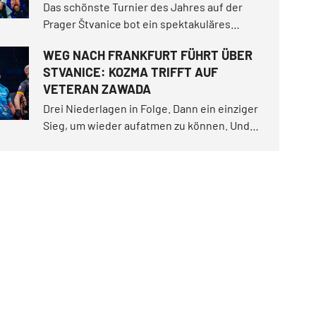
Das schönste Turnier des Jahres auf der
Prager Štvanice bot ein spektakuläres
Open-Air-Erlebnis! In einer magischen
WEG NACH FRANKFURT FÜHRT ÜBER
Sommernacht sorgte Makhmud Muradov für
STVANICE: KOZMA TRIFFT AUF
einen historischen Moment, als er Will
VETERAN ZAWADA
Fleury spektakulär ausknockte.
Drei Niederlagen in Folge. Dann ein einziger
Sieg, um wieder aufatmen zu können. Und
nun eine Insel mitten in der Moldau, wo sich
entscheidet, ob es der Beginn eines
Comebacks oder nur ein letztes Aufbäumen
war.