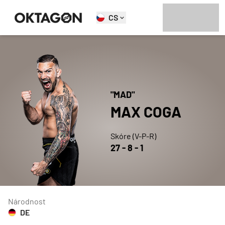
CS
"
MAD
"
MAX
COGA
Skóre (V-P-R)
27
-
8
-
1
Národnost
DE