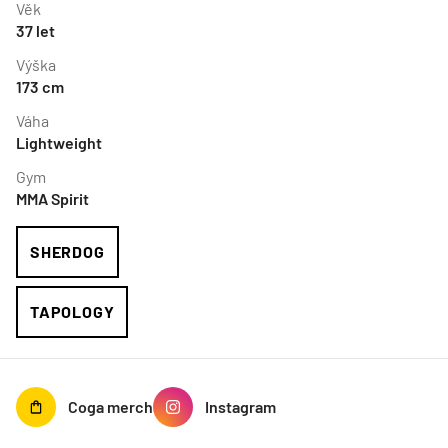
Věk
37
let
Výška
173
cm
Váha
Lightweight
Gym
MMA Spirit
SHERDOG
TAPOLOGY
Coga
merch
Instagram