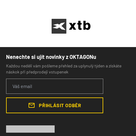
Nenechte si ujít novinky z OKTAGONu
Každou neděli vám pošleme přehled za uplynulý týden a získáte
náskok při předprodeji vstupenek
PŘIHLÁSIT ODBĚR