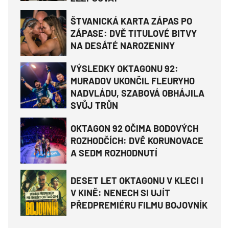
ŠTVANICKÁ KARTA ZÁPAS PO
ZÁPASE: DVĚ TITULOVÉ BITVY
NA DESÁTÉ NAROZENINY
VÝSLEDKY OKTAGONU 92:
MURADOV UKONČIL FLEURYHO
NADVLÁDU, SZABOVÁ OBHÁJILA
SVŮJ TRŮN
OKTAGON 92 OČIMA BODOVÝCH
ROZHODČÍCH: DVĚ KORUNOVACE
A SEDM ROZHODNUTÍ
DESET LET OKTAGONU V KLECI I
V KINĚ: NENECH SI UJÍT
PŘEDPREMIÉRU FILMU BOJOVNÍK