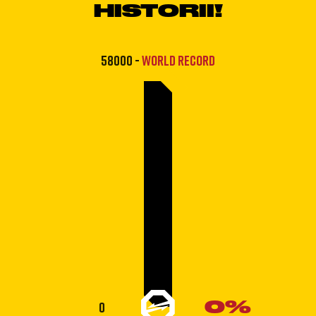
HISTORII!
58000
-
WORLD RECORD
0%
0