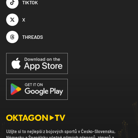
TIKTOK
X
THREADS
Užijte si to nejlepší z bojových sportů v Česko-Slovensku,
Německu a Španělsku včetně přímých přenosů, zápasů a