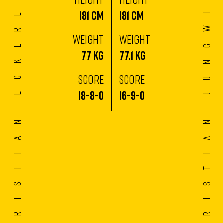
Jungwirth
Eckerlin
181
CM
181
CM
WEIGHT
WEIGHT
77
KG
77.1
KG
SCORE
SCORE
18
-
8
-
0
16
-
9
-
0
Christian
Christian