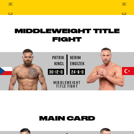
FIGHTCARD
MIDDLEWEIGHT TITLE
FIGHT
Patrik
Kerim
Kincl
Engizek
30
-
12
-
0
24
-
6
-
0
MIDDLEWEIGHT
TITLE FIGHT
MAIN CARD