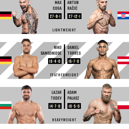
Max
Antun
Coga
Račić
27
-
8
-
1
27
-
12
-
1
LIGHTWEIGHT
Niko
Daniel
Samsonidse
Torres
13
-
4
-
0
15
-
7
-
0
FEATHERWEIGHT
Lazar
Adam
Todev
Pałasz
14
-
7
-
0
10
-
5
-
0
HEAVYWEIGHT