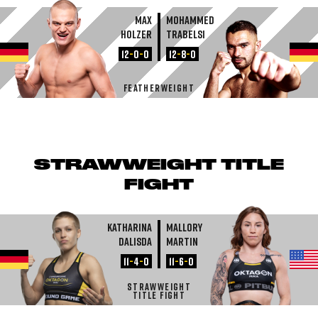
Max
Mohammed
Holzer
Trabelsi
12
-
0
-
0
12
-
8
-
0
FEATHERWEIGHT
STRAWWEIGHT TITLE
FIGHT
Katharina
Mallory
Dalisda
Martin
11
-
4
-
0
11
-
6
-
0
STRAWWEIGHT
TITLE FIGHT