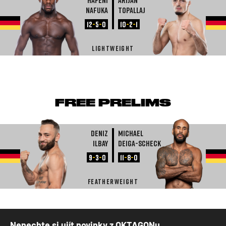
Nafuka
Topallaj
12
-
5
-
0
10
-
2
-
1
LIGHTWEIGHT
FREE PRELIMS
Deniz
Michael
Ilbay
Deiga-Scheck
9
-
3
-
0
11
-
8
-
0
FEATHERWEIGHT
Nenechte si ujít novinky z OKTAGONu