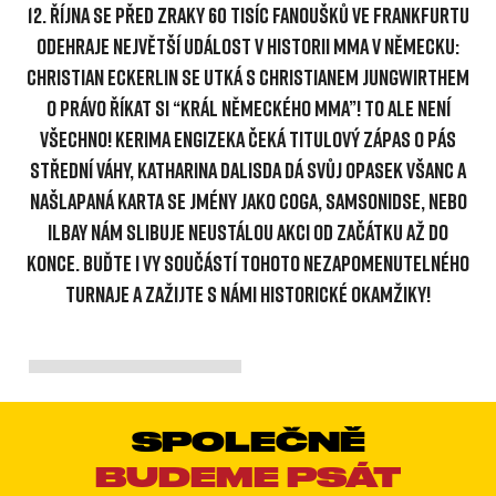
12. ŘÍJNA SE PŘED ZRAKY 60 TISÍC FANOUŠKŮ VE FRANKFURTU
ODEHRAJE NEJVĚTŠÍ UDÁLOST V HISTORII MMA V NĚMECKU:
CHRISTIAN ECKERLIN SE UTKÁ S CHRISTIANEM JUNGWIRTHEM
O PRÁVO ŘÍKAT SI “KRÁL NĚMECKÉHO MMA”! TO ALE NENÍ
VŠECHNO! KERIMA ENGIZEKA ČEKÁ TITULOVÝ ZÁPAS O PÁS
STŘEDNÍ VÁHY, KATHARINA DALISDA DÁ SVŮJ OPASEK VŠANC A
NAŠLAPANÁ KARTA SE JMÉNY JAKO COGA, SAMSONIDSE, NEBO
ILBAY NÁM SLIBUJE NEUSTÁLOU AKCI OD ZAČÁTKU AŽ DO
KONCE. BUĎTE I VY SOUČÁSTÍ TOHOTO NEZAPOMENUTELNÉHO
TURNAJE A ZAŽIJTE S NÁMI HISTORICKÉ OKAMŽIKY!
SPOLEČNĚ
BUDEME PSÁT