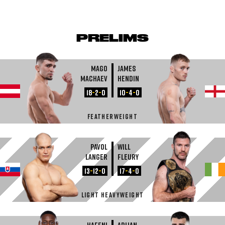
PRELIMS
Mago
James
Machaev
Hendin
18
-
2
-
0
10
-
4
-
0
FEATHERWEIGHT
Pavol
Will
Langer
Fleury
13
-
12
-
0
17
-
4
-
0
LIGHT HEAVYWEIGHT
Hafeni
Arijan