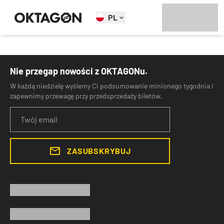
PL
Nie przegap nowości z OKTAGONu.
W każdą niedzielę wyślemy Ci podsumowanie minionego tygodnia i
zapewnimy przewagę przy przedsprzedaży biletów.
ZASUBSKRYBUJ