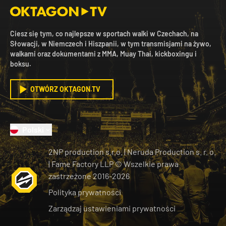
Ciesz się tym, co najlepsze w sportach walki w Czechach, na
Słowacji, w Niemczech i Hiszpanii, w tym transmisjami na żywo,
walkami oraz dokumentami z MMA, Muay Thai, kickboxingu i
boksu.
OTWÓRZ OKTAGON.TV
Polski
2NP production s.r.o.
|
Neruda Production s. r. o.
| Fame Factory LLP © Wszelkie prawa
zastrzeżone
2016-
2026
Polityka prywatności
Zarządzaj ustawieniami prywatności