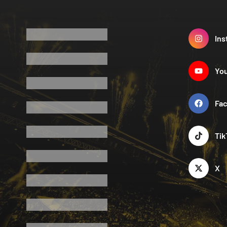
Ins
Yo
Fa
Tik
X