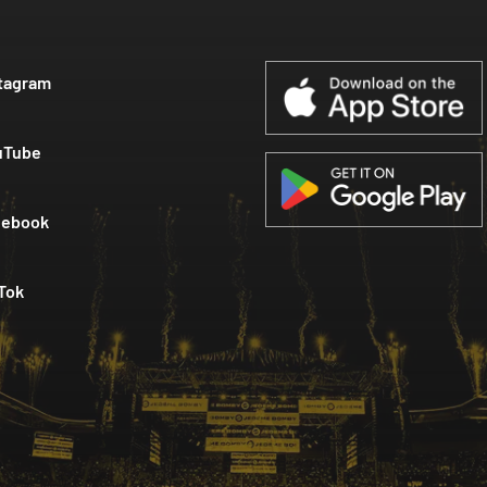
tagram
uTube
cebook
Tok