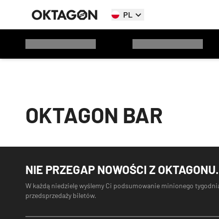
PL
OKTAGON BAR
NIE PRZEGAP NOWOŚCI Z OKTAGONU.
W każdą niedzielę wyślemy Ci podsumowanie minionego tygodnia
przedsprzedaży biletów.