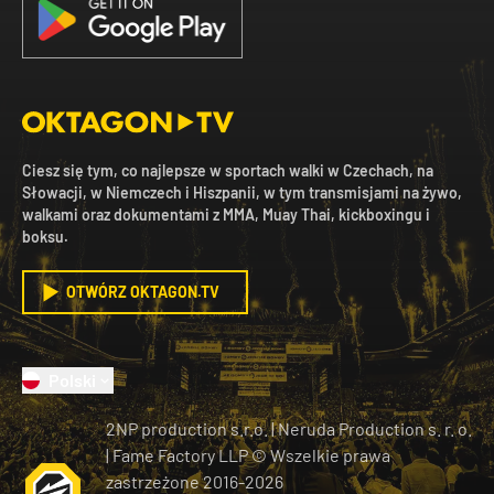
Ciesz się tym, co najlepsze w sportach walki w Czechach, na
Słowacji, w Niemczech i Hiszpanii, w tym transmisjami na żywo,
walkami oraz dokumentami z MMA, Muay Thai, kickboxingu i
boksu.
OTWÓRZ OKTAGON.TV
Polski
2NP production s.r.o.
|
Neruda Production s. r. o.
| Fame Factory LLP © Wszelkie prawa
zastrzeżone
2016-
2026