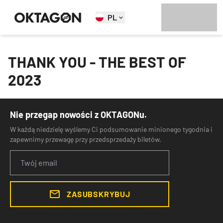
PL
THANK YOU - THE BEST OF
2023
Nie przegap nowości z OKTAGONu.
W każdą niedzielę wyślemy Ci podsumowanie minionego tygodnia i
zapewnimy przewagę przy przedsprzedaży biletów.
ZASUBSKRYBUJ