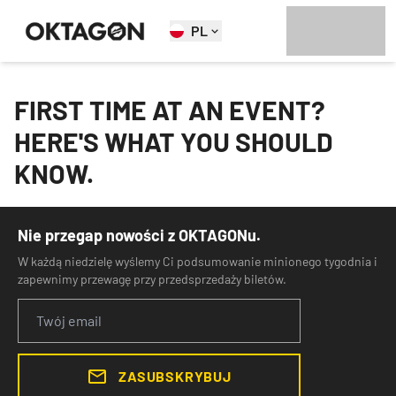
PL
FIRST TIME AT AN EVENT?
HERE'S WHAT YOU SHOULD
KNOW.
Nie przegap nowości z OKTAGONu.
W każdą niedzielę wyślemy Ci podsumowanie minionego tygodnia i
zapewnimy przewagę przy przedsprzedaży biletów.
ZASUBSKRYBUJ