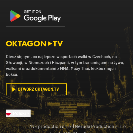
Ciesz się tym, co najlepsze w sportach walki w Czechach, na
Słowacji, w Niemczech i Hiszpanii, w tym transmisjami na żywo,
walkami oraz dokumentami z MMA, Muay Thai, kickboxingu i
boksu.
OTWÓRZ OKTAGON.TV
Polski
2NP production s.r.o.
|
Neruda Production s. r. o.