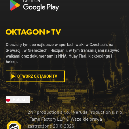
Ciesz się tym, co najlepsze w sportach walki w Czechach, na
Słowacji, w Niemczech i Hiszpanii, w tym transmisjami na żywo,
walkami oraz dokumentami z MMA, Muay Thai, kickboxingu i
boksu.
OTWÓRZ OKTAGON.TV
Polski
2NP production s.r.o.
|
Neruda Production s. r. o.
| Fame Factory LLP © Wszelkie prawa
zastrzeżone
2016-
2026