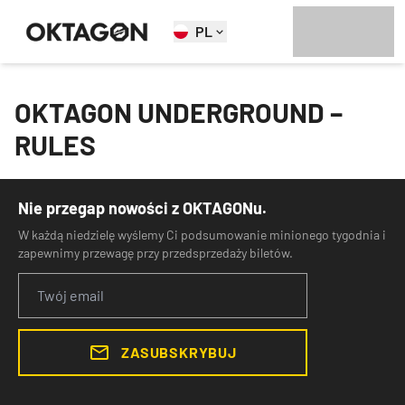
PL
OKTAGON UNDERGROUND –
RULES
Nie przegap nowości z OKTAGONu.
W każdą niedzielę wyślemy Ci podsumowanie minionego tygodnia i
zapewnimy przewagę przy przedsprzedaży biletów.
ZASUBSKRYBUJ