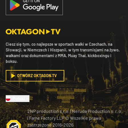
Ciesz się tym, co najlepsze w sportach walki w Czechach, na
Słowacji, w Niemczech i Hiszpanii, w tym transmisjami na żywo,
walkami oraz dokumentami z MMA, Muay Thai, kickboxingu i
boksu.
OTWÓRZ OKTAGON.TV
Polski
2NP production s.r.o.
|
Neruda Production s. r. o.
| Fame Factory LLP © Wszelkie prawa
zastrzeżone
2016-
2026