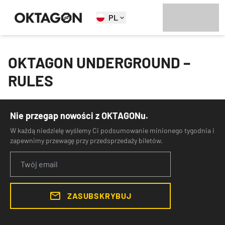
PL
OKTAGON UNDERGROUND –
RULES
Nie przegap nowości z OKTAGONu.
W każdą niedzielę wyślemy Ci podsumowanie minionego tygodnia i
zapewnimy przewagę przy przedsprzedaży biletów.
ZASUBSKRYBUJ