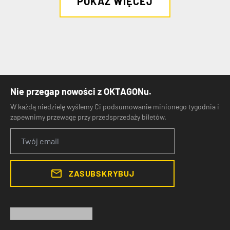
POKAŻ WIĘCEJ
Nie przegap nowości z OKTAGONu.
W każdą niedzielę wyślemy Ci podsumowanie minionego tygodnia i
zapewnimy przewagę przy przedsprzedaży biletów.
ZASUBSKRYBUJ