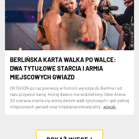
BERLIŃSKA KARTA WALKA PO WALCE:
DWA TYTUŁOWE STARCIA I ARMIA
MIEJSCOWYCH GWIAZD
OKTAGON po raz pierwszy w historii wyrusza do Berlina i od
razu przywozi kartę, której dawno nie widzieliśmy. Uber Arena
20 czerwca stanie się areną dwóch walk tytułowych i gali pełnej
miejscowych gwiazd oraz międzynarodowej elity..
więcej.