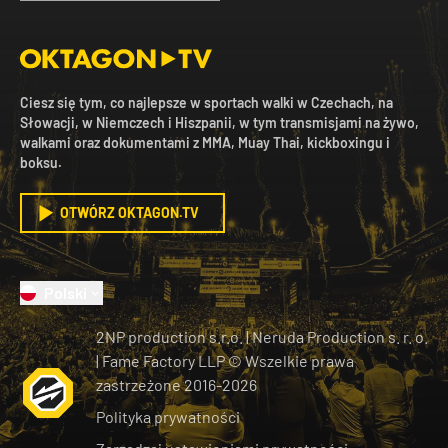
Ciesz się tym, co najlepsze w sportach walki w Czechach, na
Słowacji, w Niemczech i Hiszpanii, w tym transmisjami na żywo,
walkami oraz dokumentami z MMA, Muay Thai, kickboxingu i
boksu.
OTWÓRZ OKTAGON.TV
Polski
2NP production s.r.o.
|
Neruda Production s. r. o.
| Fame Factory LLP © Wszelkie prawa
zastrzeżone
2016-
2026
Polityka prywatności