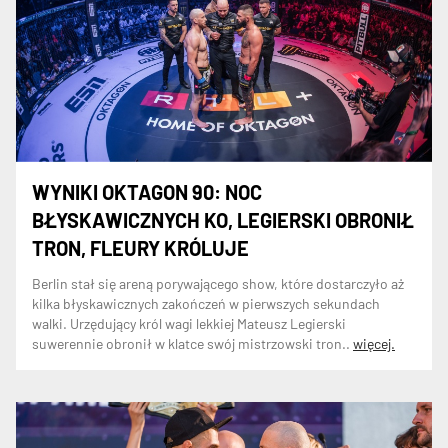
WYNIKI OKTAGON 90: NOC
BŁYSKAWICZNYCH KO, LEGIERSKI OBRONIŁ
TRON, FLEURY KRÓLUJE
Berlin stał się areną porywającego show, które dostarczyło aż
kilka błyskawicznych zakończeń w pierwszych sekundach
walki. Urzędujący król wagi lekkiej Mateusz Legierski
suwerennie obronił w klatce swój mistrzowski tron..
więcej.