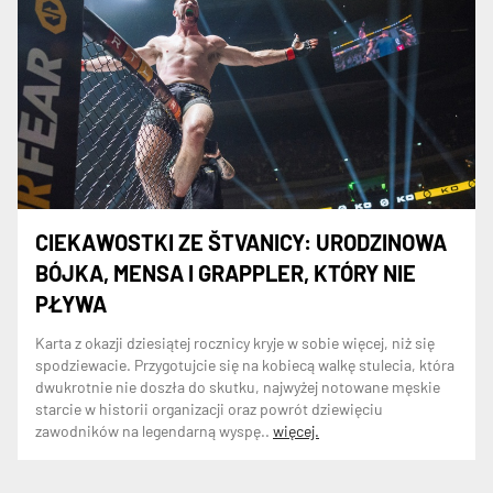
CIEKAWOSTKI ZE ŠTVANICY: URODZINOWA
BÓJKA, MENSA I GRAPPLER, KTÓRY NIE
PŁYWA
Karta z okazji dziesiątej rocznicy kryje w sobie więcej, niż się
spodziewacie. Przygotujcie się na kobiecą walkę stulecia, która
dwukrotnie nie doszła do skutku, najwyżej notowane męskie
starcie w historii organizacji oraz powrót dziewięciu
zawodników na legendarną wyspę..
więcej.