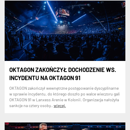
OKTAGON ZAKOŃCZYŁ DOCHODZENIE WS.
INCYDENTU NA OKTAGON 91
OKTAGON zakończył wewnętrzne postępowanie dyscyplinarne
w sprawie incydentu, do którego doszło po walce wieczoru gali
OKTAGON 91 w Lanxess Arenie w Kolonii. Organizacja nałożyła
sankcje na cztery osoby..
więcej.