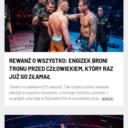
REWANŻ O WSZYSTKO: ENGIZEK BRONI
TRONU PRZED CZŁOWIEKIEM, KTÓRY RAZ
JUŻ GO ZŁAMAŁ
Trwało to zaledwie 217 sekund. Tak szybko polski weteran
założył w styczniu duszenie, z którego nie było ucieczki, i
pogrążył całą halę w Düsseldorfie w osłupiałej ciszy..
więcej.