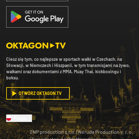
Ciesz się tym, co najlepsze w sportach walki w Czechach, na
Słowacji, w Niemczech i Hiszpanii, w tym transmisjami na żywo,
walkami oraz dokumentami z MMA, Muay Thai, kickboxingu i
boksu.
OTWÓRZ OKTAGON.TV
Polski
2NP production s.r.o.
|
Neruda Production s. r. o.