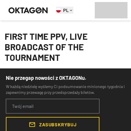
PL
FIRST TIME PPV, LIVE
BROADCAST OF THE
TOURNAMENT
Nie przegap nowości z OKTAGONu.
W każdą niedzielę wyślemy Ci podsumowanie minionego tygodnia i
zapewnimy przewagę przy przedsprzedaży biletów.
ZASUBSKRYBUJ