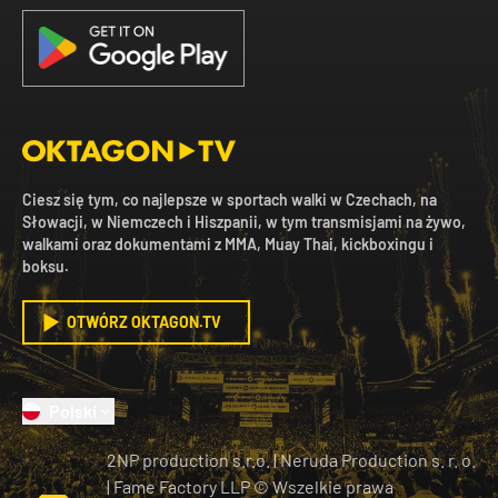
Ciesz się tym, co najlepsze w sportach walki w Czechach, na
Słowacji, w Niemczech i Hiszpanii, w tym transmisjami na żywo,
walkami oraz dokumentami z MMA, Muay Thai, kickboxingu i
boksu.
OTWÓRZ OKTAGON.TV
Polski
2NP production s.r.o.
|
Neruda Production s. r. o.
| Fame Factory LLP © Wszelkie prawa