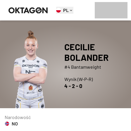
PL
CECILIE
BOLANDER
#4 Bantamweight
Wynik (W-P-R)
4
-
2
-
0
Narodowość
NO