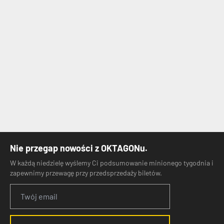
Nie przegap nowości z OKTAGONu.
W każdą niedzielę wyślemy Ci podsumowanie minionego tygodnia i
zapewnimy przewagę przy przedsprzedaży biletów.