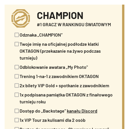
CHAMPION
#1 GRACZ W RANKINGU ŚWIATOWYM
Odznaka „CHAMPION”
Twoje imię na oficjalnej podłodze klatki
OKTAGON (przekazanie na żywo podczas
turnieju)
Odblokowanie awatara „My Photo”
Trening 1-na-1 z zawodnikiem OKTAGON
2x bilety VIP Gold + spotkanie z zawodnikiem
1x podpisana pamiątka OKTAGON z finałowego
turnieju roku
Dostęp do „Backstage”
kanału Discord
1x VIP Tour za kulisami dla 2 osób