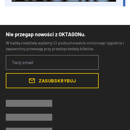
Nie przegap nowości z OKTAGONu.
W każdą niedzielę wyślemy Ci podsumowanie minionego tygodnia i
zapewnimy przewagę przy przedsprzedaży biletów.
ZASUBSKRYBUJ