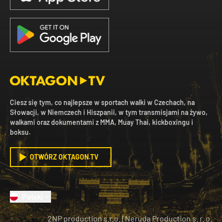
Ciesz się tym, co najlepsze w sportach walki w Czechach, na
Słowacji, w Niemczech i Hiszpanii, w tym transmisjami na żywo,
walkami oraz dokumentami z MMA, Muay Thai, kickboxingu i
boksu.
OTWÓRZ OKTAGON.TV
Polski
2NP production s.r.o.
|
Neruda Production s. r. o.