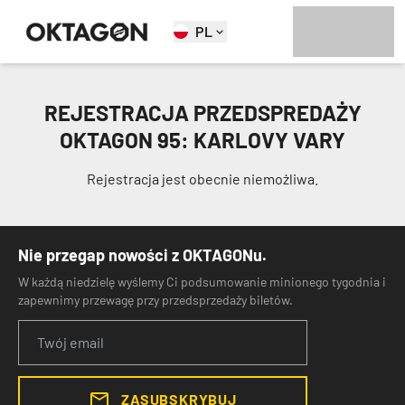
PL
REJESTRACJA PRZEDSPREDAŻY
OKTAGON 95: KARLOVY VARY
Rejestracja jest obecnie niemożliwa.
Nie przegap nowości z OKTAGONu.
W każdą niedzielę wyślemy Ci podsumowanie minionego tygodnia i
zapewnimy przewagę przy przedsprzedaży biletów.
ZASUBSKRYBUJ