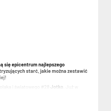
ną się epicentrum najlepszego
ktryzujących starć, jakie można zestawić
ej!
Polaka i światowego #28
Jotko
. Już w
Engizek stracił passę niepokonanego
erza odebrać mu nie tylko dumę, ale