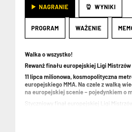
NAGRANIE
WYNIKI
PROGRAM
WAŻENIE
MEM
Walka o wszystko!
Rewanż finału europejskiej Ligi Mistrzó
11 lipca milionowa, kosmopolityczna met
europejskiego MMA. Na czele z walką wiec
na europejskiej scenie – pojedynkiem o 
Styczniowy finał europejskiej Ligi Mistr
pierwszej rundzie odprawił mistrza OKT
trwającą 10 lat. Teraz chce udowodnić, że
również pas mistrzowski OKTAGONu.