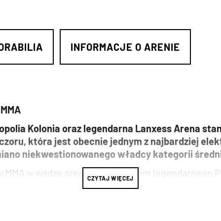
ORABILIA
INFORMACJE O ARENIE
w MMA
ropolia Kolonia oraz legendarna Lanxess Arena sta
zoru, która jest obecnie jednym z najbardziej ele
miano niekwestionowanego władcy kategorii średni
zów MMA w wadze średniej padł łupem legendarnego 
CZYTAJ WIĘCEJ
AGONu
Engizeka
i został królem Europy. Zszokowany 
 była to jedynie chwilowa wpadka. Z kolei Jotko zami