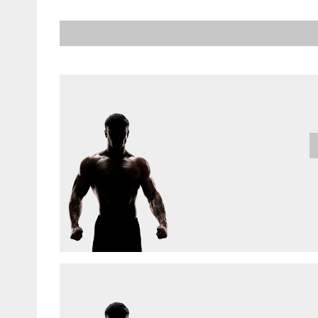
będzie to szybka robota?
Nie czekaj i zapewnij sobie najlepsze miej
Wstęp na wydarzenia organizowane w Niem