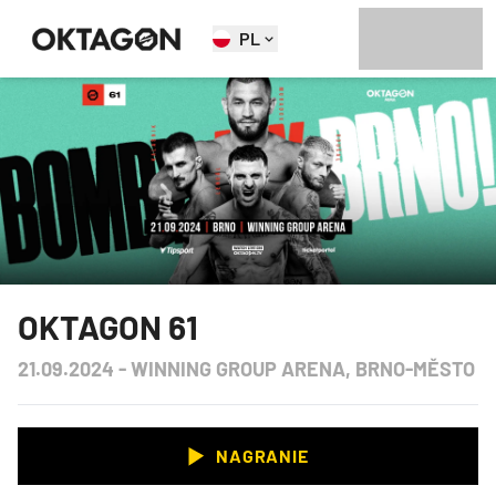
PL
OKTAGON 61
21.09.2024
-
WINNING GROUP ARENA, BRNO-MĚSTO
NAGRANIE